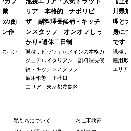
市/カフ
池袋エリア・人気トラット
【正社
ン職
リア 本格的 ナポリピ
川県加
上の働
ザ 副料理長候補・キッチ
理と大
パン作
ンスタッフ オンオフしっ
身につ
かり×週休二日制
です
ーのパン
職種：ピッツァがメインの本格カ
職種：
ジュアルイタリアン 副料理長候
雇用形
補・キッチンスタッフ
エリア
雇用形態：正社員
エリア：東京都豊島区
私たちについて
お仕事検索