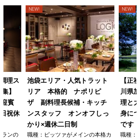
NEW!
NEW!
調理ス
池袋エリア・人気トラット
【正社
募集】
リア 本格的 ナポリピ
川県加
の迎賓
ザ 副料理長候補・キッチ
理と大
日祝休
ンスタッフ オンオフしっ
身につ
かり×週休二日制
です
トランの
職種：ピッツァがメインの本格カ
職種：