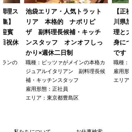
調理ス
池袋エリア・人気トラット
【正社
募集】
リア 本格的 ナポリピ
川県加
の迎賓
ザ 副料理長候補・キッチ
理と大
日祝休
ンスタッフ オンオフしっ
身につ
かり×週休二日制
です
トランの
職種：ピッツァがメインの本格カ
職種：
ジュアルイタリアン 副料理長候
雇用形
補・キッチンスタッフ
エリア
雇用形態：正社員
エリア：東京都豊島区
私たちについて
お仕事検索