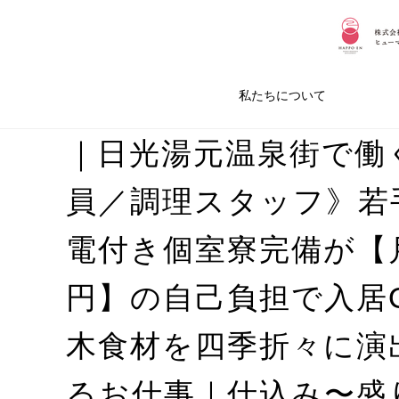
私たちについて
｜日光湯元温泉街で働
員／調理スタッフ》若
電付き個室寮完備が【月1
円】の自己負担で入居O
木食材を四季折々に演
るお仕事｜仕込み〜盛