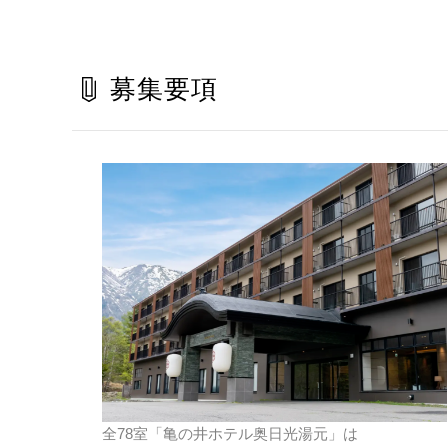
募集要項
全78室「亀の井ホテル奥日光湯元」は