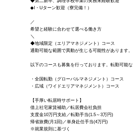
◆第二新卒、調理学校卒業の実務未経験歓迎
◆I・Uターン歓迎（寮完備！）
／
希望と経験に合わせて選べる働き方
＼
◆地域限定（エリアマネジメント）コース
通勤可能な範囲で異動が生じる可能性があります。
以下のコースも募集を行っております。転勤可能な
・全国転勤（グローバルマネジメント）コース
・広域（ワイドエリアマネジメント）コース
【手厚い転居時サポート】
借上社宅家賃補助／転居費会社負担
支度金10万円支給／転勤手当(1.5～3万円)
帰省旅費(月1回)／単身赴任手当(4万円)
※就業規則に基づく