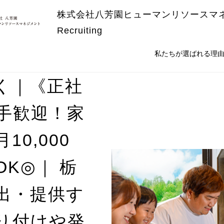
株式会社八芳園ヒューマンリソースマ
Recruiting
私たちが選ばれる理
く｜《正社
手歓迎！家
0,000
K◎｜ 栃
出・提供す
り付けや発