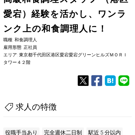
愛宕）経験を活かし、ワンラ
ンク上の和食調理人に！
職種: 和食調理人
雇用形態: 正社員
エリア: 東京都千代田区港区愛宕愛宕グリーンヒルズＭＯＲＩ
タワー４２階
求人の特徴
役職手当あり
完全週休二日制
駅近 5 分以内