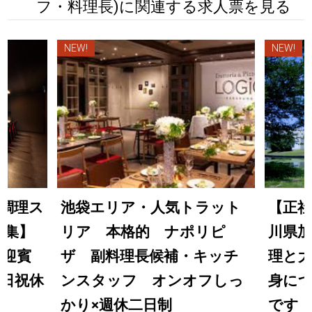
フ・料理長)に関連する求人票を見る
NEW!
NEW!
調理ス
池袋エリア・人気トラット
【正社
募集】
リア 本格的 ナポリピ
川県加
の迎賓
ザ 副料理長候補・キッチ
理と大
日祝休
ンスタッフ オンオフしっ
身につ
かり×週休二日制
です