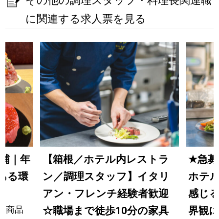
その他の調理スタッフ・料理長関連職
に関連する求人票を見る
補｜年
【箱根／ホテル内レストラ
★
急募
量ある環
ン／調理スタッフ】イタリ
ホテ
アン・フレンチ経験者歓迎
感じ
、商品
☆職場まで徒歩10分の家具
界観