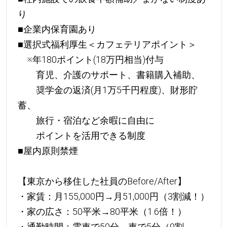
り
■企業内保育園あり
■選択式福利厚生＜カフェテリアポイント＞
※年180ポイント(18万円相当)付与
育児、介護のサポート、書籍購入補助、
奨学金の返済(月1万5千円程度)、財形貯
蓄、
旅行・宿泊など余暇に自由に
ポイントを活用できる制度
■屋内原則禁煙
【東京から移住した社員のBefore/After】
・家賃：月155,000円→月51,000円（3割減！）
・家の広さ：50平米→80平米（1.6倍！）
・通勤時間：電車で50分→車で5分（9割