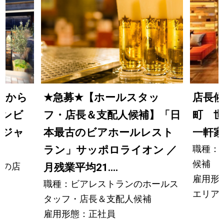
ンから
★
急募
★
【ホールスタッ
店長
カンビ
フ・店長＆支配人候補】「日
町 世
ージャ
本最古のビアホールレスト
一軒
職種：
ラン」サッポロライオン ／
候補
ロの店
月残業平均21....
雇用形
）
職種：ビアレストランのホールス
エリア
タッフ・店長＆支配人候補
雇用形態：正社員