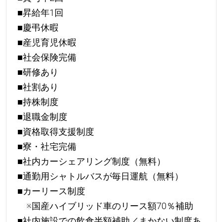
■昇給年1回
■慶弔休暇
■産児育児休暇
■社会保険完備
■研修あり
■社割あり
■持株制度
■退職金制度
■資格取得支援制度
■寮・社宅完備
■社内カーシェアリング制度（無料）
■通勤用シャトルバスが毎日運航（無料）
■カーリース制度
※国産ハイブリッド車のリース額70％補助
■社内施設での飲食半額補助／まかない制度あ