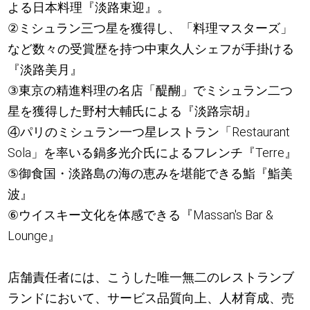
よる日本料理『淡路東迎』。
②ミシュラン三つ星を獲得し、「料理マスターズ」
など数々の受賞歴を持つ中東久人シェフが手掛ける
『淡路美月』
③東京の精進料理の名店「醍醐」でミシュラン二つ
星を獲得した野村大輔氏による『淡路宗胡』
④パリのミシュラン一つ星レストラン「Restaurant
Sola」を率いる鍋多光介氏によるフレンチ『Terre』
⑤御食国・淡路島の海の恵みを堪能できる鮨『鮨美
波』
⑥ウイスキー文化を体感できる『Massan's Bar &
Lounge』
店舗責任者には、こうした唯一無二のレストランブ
ランドにおいて、サービス品質向上、人材育成、売