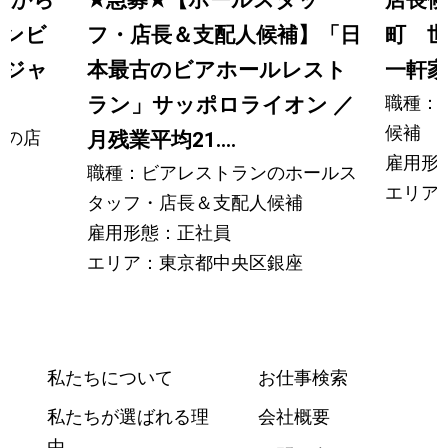
カンビ
フ・店長＆支配人候補】「日
町 世
ージャ
本最古のビアホールレスト
一軒
職種：
ラン」サッポロライオン ／
候補
ロの店
月残業平均21....
雇用形
）
職種：ビアレストランのホールス
エリア
タッフ・店長＆支配人候補
雇用形態：正社員
エリア：東京都中央区銀座
私たちについて
お仕事検索
私たちが選ばれる理
会社概要
由