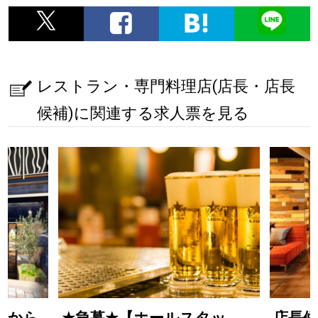
レストラン・専門料理店(店長・店長
候補)に関連する求人票を見る
ンから
★
急募
★
【ホールスタッ
店長