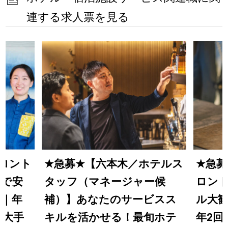
連する求人票を見る
ロント
★
急募
★
【六本木／ホテルス
★
急募
備で安
タッフ（マネージャー候
ロン
迎｜年
補）】あなたのサービスス
ル大歓
／大手
キルを活かせる！最旬ホテ
年2回