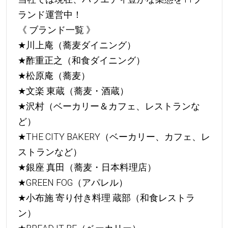
ランド運営中！
《 ブランド一覧 》
★
川上庵（蕎麦ダイニング）
★
酢重正之（和食ダイニング）
★
松原庵（蕎麦）
★
文楽 東蔵（蕎麦・酒蔵）
★
沢村（ベーカリー＆カフェ、レストランな
ど）
★
THE CITY BAKERY（ベーカリー、カフェ、レ
ストランなど）
★
銀座 真田（蕎麦・日本料理店）
★
GREEN FOG（アパレル）
★
小布施 寄り付き料理 蔵部（和食レストラ
ン）