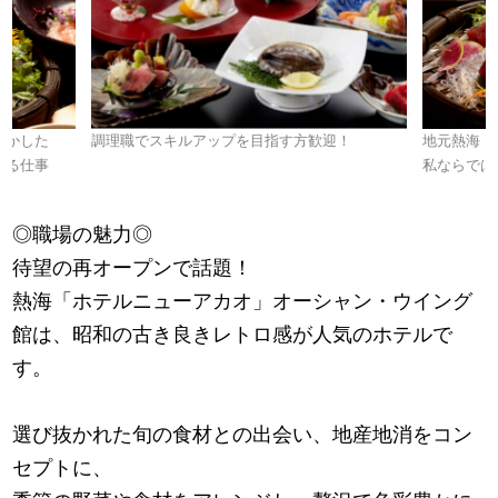
活かした
調理職でスキルアップを目指す方歓迎！
地元熱海・
ける仕事
私ならでは
◎職場の魅力◎
待望の再オープンで話題！
熱海「ホテルニューアカオ」オーシャン・ウイング
館は、昭和の古き良きレトロ感が人気のホテルで
す。
選び抜かれた旬の食材との出会い、地産地消をコン
セプトに、