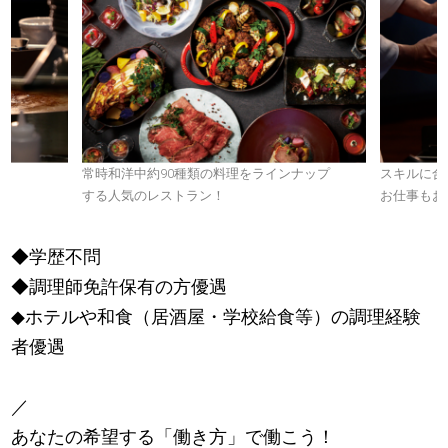
の
常時和洋中約90種類の料理をラインナップ
スキルに合
する人気のレストラン！
お仕事もお
◆学歴不問
◆調理師免許保有の方優遇
◆ホテルや和食（居酒屋・学校給食等）の調理経験
者優遇
／
あなたの希望する「働き方」で働こう！