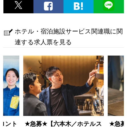
ホテル・宿泊施設サービス関連職に関
連する求人票を見る
ロント
★
急募
★
【六本木／ホテルス
★
急募