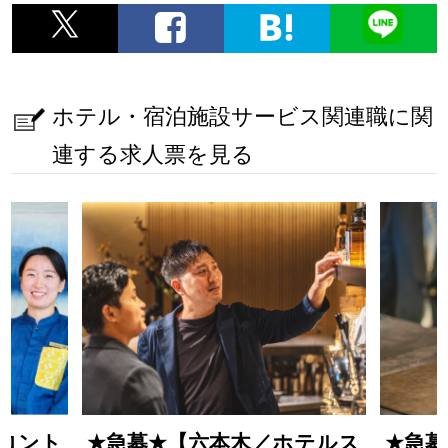
ホテル・宿泊施設サービス関連職に関
連する求人票を見る
ロント
★
急募
★
【六本木／ホテルス
★
急募