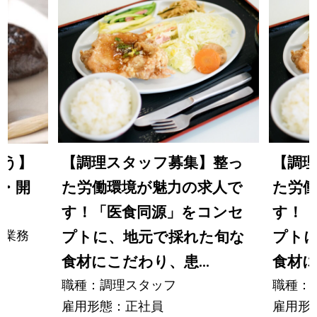
ゅう】
【調理スタッフ募集】整っ
【調
造・開
た労働環境が魅力の求人で
た労
す！「医食同源」をコンセ
す！
発業務
プトに、地元で採れた旬な
プト
食材にこだわり、患...
食材に
職種：調理スタッフ
職種：
雇用形態：正社員
雇用形