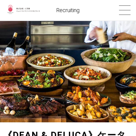
Recruiting
《DEAN & DELUCA》ケータ