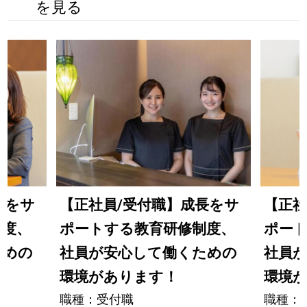
を見る
長をサ
【正社員/受付職】成長をサ
【正社
制度、
ポートする教育研修制度、
ポー
ための
社員が安心して働くための
社員
環境があります！
環境
職種：受付職
職種：