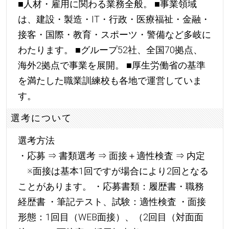
■人材・雇用に関わる業務全般。 ■事業領域
は、建設・製造・IT・行政・医療福祉・金融・
接客・国際・教育・スポーツ・警備など多岐に
わたります。 ■グループ52社、全国70拠点、
海外2拠点で事業を展開。 ■厚生労働省の基準
を満たした職業訓練校も各地で運営していま
す。
選考について
選考方法
・応募 ⇒ 書類選考 ⇒ 面接＋適性検査 ⇒ 内定
※面接は基本1回ですが場合により2回となる
ことがあります。 ・応募書類：履歴書・職務
経歴書 ・筆記テスト、試験：適性検査 ・面接
形態：1回目（WEB面接）、（2回目（対面面