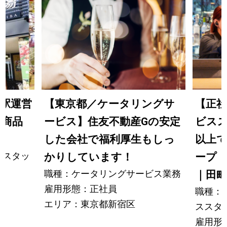
駅運営
【東京都／ケータリングサ
【正
・商品
ービス】住友不動産Gの安定
ビスス
した会社で福利厚生もしっ
以上
営スタッ
かりしています！
ープ
職種：ケータリングサービス業務
｜田町駅
雇用形態：正社員
職種：
エリア：東京都新宿区
ススタ
雇用形