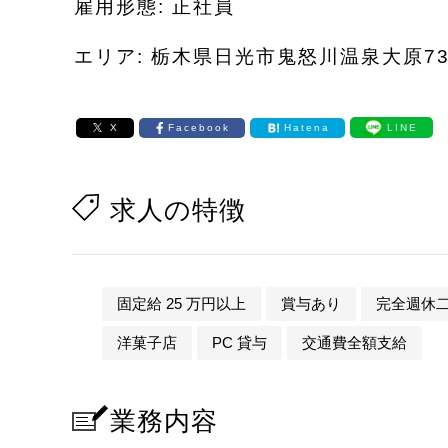
雇用形態: 正社員
エリア: 栃木県日光市鬼怒川温泉大原73
X
Facebook
Hatena
LINE
求人の特徴
固定給 25 万円以上
賞与あり
完全週休
洋菓子店
PC 貸与
交通費全額支給
業務内容