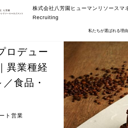
株式会社八芳園ヒューマンリソースマ
Recruiting
私たちが選ばれる理
プロデュー
｜異業種経
～／食品・
ルート営業