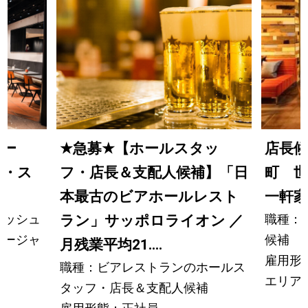
ャー
★
急募
★
【ホールスタッ
店長
ン・ス
フ・店長＆支配人候補】「日
町 世
ル
本最古のビアホールレスト
一軒
ニッシュ
職種：
ラン」サッポロライオン ／
ネージャ
候補
月残業平均21....
雇用形
職種：ビアレストランのホールス
エリア
タッフ・店長＆支配人候補