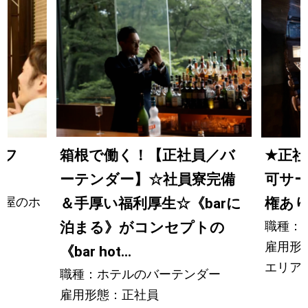
箱根で働く！【正社員／バ
ッフ
★
正社
ーテンダー】☆社員寮完備
可サ
酒屋のホ
＆手厚い福利厚生☆《barに
権あ
職種：
泊まる》がコンセプトの
雇用形
《bar hot...
エリア
職種：ホテルのバーテンダー
雇用形態：正社員