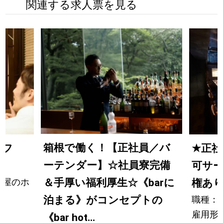
関連する求人票を見る
箱根で働く！【正社員／バ
ッフ
★
正社
ーテンダー】☆社員寮完備
可サ
酒屋のホ
＆手厚い福利厚生☆《barに
権あ
職種：
泊まる》がコンセプトの
雇用形
《bar hot...