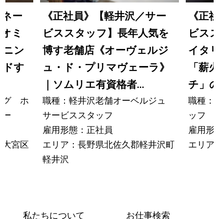
マネー
《正社員》【軽井沢／サー
《正社
オオミ
ビススタッフ】長年人気を
ビスス
イニン
博す老舗店《オーヴェルジ
イタ
ードす
ュ・ド・プリマヴェーラ》
「薪
｜ソムリエ有資格者...
チ」の
ング ホ
職種：軽井沢老舗オーベルジュ
職種：
ャー
サービススタッフ
ッフ
雇用形態：正社員
雇用形
市大宮区
エリア：長野県北佐久郡軽井沢町
エリア
軽井沢
私たちについて
お仕事検索