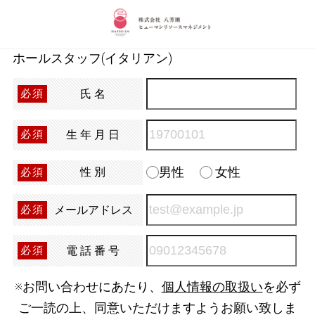
ホールスタッフ(イタリアン)
氏名
必須
生年月日
必須
男性
女性
性別
必須
メールアドレス
必須
電話番号
必須
※お問い合わせにあたり、
個人情報の取扱い
を必ず
ご一読の上、同意いただけますようお願い致しま