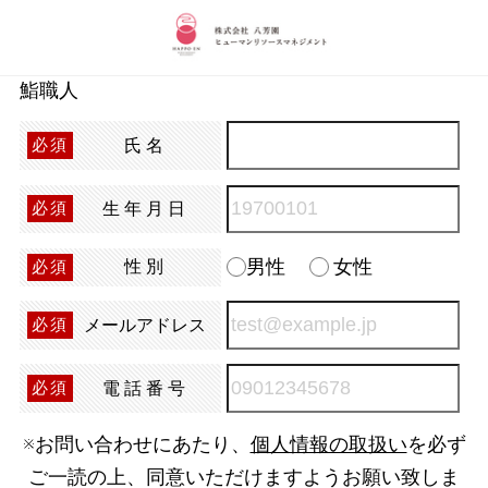
鮨職人
氏名
必須
生年月日
必須
男性
女性
性別
必須
メールアドレス
必須
電話番号
必須
※お問い合わせにあたり、
個人情報の取扱い
を必ず
ご一読の上、同意いただけますようお願い致しま