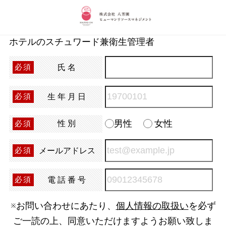
ホテルのスチュワード兼衛生管理者
氏名
必須
生年月日
必須
男性
女性
性別
必須
メールアドレス
必須
電話番号
必須
※お問い合わせにあたり、
個人情報の取扱い
を必ず
ご一読の上、同意いただけますようお願い致しま