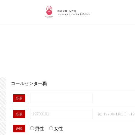
コールセンター職
必須
必須
例) 1970年1月1日→19
男性
女性
必須