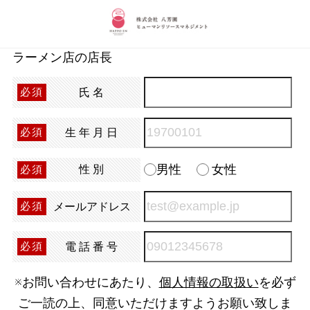
ラーメン店の店長
氏名
必須
生年月日
必須
男性
女性
性別
必須
メールアドレス
必須
電話番号
必須
※お問い合わせにあたり、
個人情報の取扱い
を必ず
ご一読の上、同意いただけますようお願い致しま