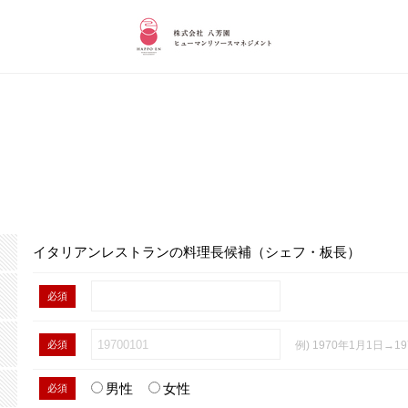
イタリアンレストランの料理長候補（シェフ・板長）
必須
必須
例) 1970年1月1日→19
男性
女性
必須