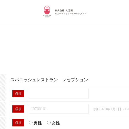
スパニッシュレストラン レセプション
必須
必須
例) 1970年1月1日→19
男性
女性
必須